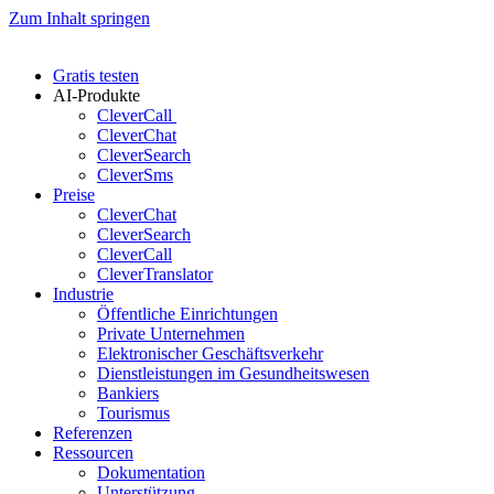
Zum Inhalt springen
Gratis testen
AI-Produkte
CleverCall
CleverChat
CleverSearch
CleverSms
Preise
CleverChat
CleverSearch
CleverCall
CleverTranslator
Industrie
Öffentliche Einrichtungen
Private Unternehmen
Elektronischer Geschäftsverkehr
Dienstleistungen im Gesundheitswesen
Bankiers
Tourismus
Referenzen
Ressourcen
Dokumentation
Unterstützung