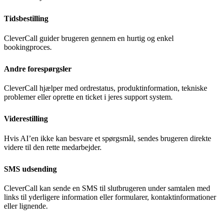
Tidsbestilling
CleverCall
guider brugeren gennem en
hurtig og enkel
bookingproces
.
Andre forespørgsler
CleverCall
hjælper med
ordrestatus, produktinformation
,
tekniske
problemer
eller
oprette en
ticket
i
jeres support system
.
Viderestilling
Hvis
AI’en
ikke kan besvare et spørgsmål, sendes brugeren
direkte
videre til den rette medarbejder
.
SMS udsending
CleverCall
kan sende en SMS til s
l
utbrugeren under samtalen med
links til yderligere information
eller formularer, kontaktinformationer
eller lignende.