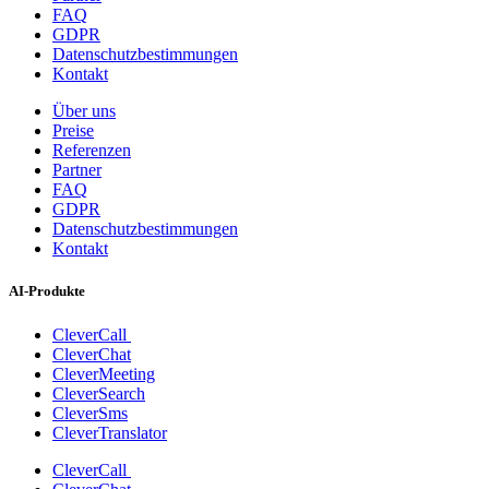
FAQ
GDPR
Datenschutzbestimmungen
Kontakt
Über uns
Preise
Referenzen
Partner
FAQ
GDPR
Datenschutzbestimmungen
Kontakt
AI-Produkte
CleverCall
CleverChat
CleverMeeting
CleverSearch
CleverSms
CleverTranslator
CleverCall