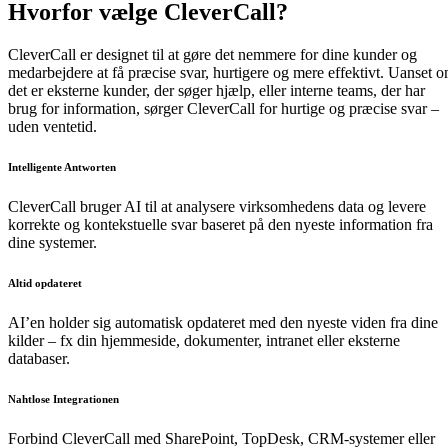
Hvorfor vælge CleverCall?
CleverCall
er designet til at gøre det
nemmere for dine kunder og
medarbejdere at få præcise svar, hurtigere og mere effektivt
. Uanset 
det er
eksterne kunder
, der søger hjælp, eller
interne teams
, der har
brug for information, sørger
CleverCall
for
hurtige og præcise svar –
uden ventetid
.
Intelligente Antworten
CleverCall bruger AI til at analysere
virksomhedens data
og levere
korrekte og kontekstuelle svar
baseret på den nyeste information fra
dine systemer.
Altid opdateret
AI’en holder sig
automatisk opdateret
med den nyeste viden fra dine
kilder – fx din
hjemmeside, dokumenter, intranet eller eksterne
databaser
.
Nahtlose Integrationen
Forbind
CleverCall
med
SharePoint,
TopDesk
, CRM-systemer eller