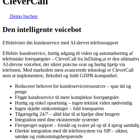
CleverCall
Demo buchen
Den intelligente voicebot
Effektiviser din kundeservice med AI-drevet telefonsupport
Effektiv kundeservice, hurtig adgang til viden og automatisering af
telefoniske forespørgsler –
CleverCall
fra
InDialog.ai
er den ultimativ
AI-drevne voicebot
, der sikrer præcise svar og hurtig hjælp via
telefonen. Med markedets mest avancerede teknologi er CleverCall
nem at implementere, fleksibel og fuldt GDPR-kompatibel
.
Reducerer behovet for kundeserviceressourcer
– spar tid og
penge
Frigør kundeservice til mere komplekse forespørgsler
Hurtig og enkel opsætning
– ingen teknisk viden nødvendig
Ingen skjulte omkostninger
– fuld transparens
Tilgængelig 24/7
– altid klar til at hjælpe dine brugere
Integration med dine eksisterende systemer
Flersproget support
– forstår og svarer på op til
4 sprog samtidi
Direkte integration med dit telefonsystem via SIP
– sikker,
sømløs og omkostningsbesparende