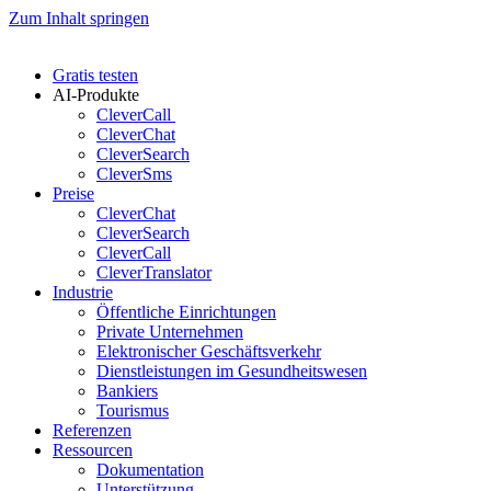
Zum Inhalt springen
Gratis testen
AI-Produkte
CleverCall
CleverChat
CleverSearch
CleverSms
Preise
CleverChat
CleverSearch
CleverCall
CleverTranslator
Industrie
Öffentliche Einrichtungen
Private Unternehmen
Elektronischer Geschäftsverkehr
Dienstleistungen im Gesundheitswesen
Bankiers
Tourismus
Referenzen
Ressourcen
Dokumentation
Unterstützung