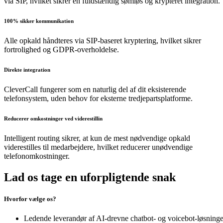
via SIP
, hvilket sikrer en
fuldstændig sømløs og krypteret integration
.
100% sikker kommunikation
Alle opkald håndteres via
SIP-baseret kryptering
, hvilket sikrer
fortrolighed og GDPR-overholdelse.
Direkte integration
CleverCall
fungerer som en
naturlig del af dit eksisterende
telefonsystem
, uden behov for eksterne tredjepartsplatforme.
Reducerer omkostninger ved viderestillin
Intelligent routing sikrer, at kun de
mest nødvendige opkald
viderestilles til medarbejdere, hvilket reducerer
unødvendige
telefonomkostninger
.
Lad os tage en uforpligtende snak
Hvorfor vælge os?
Ledende leverandør af AI-drevne chatbot- og voicebot-løsninge