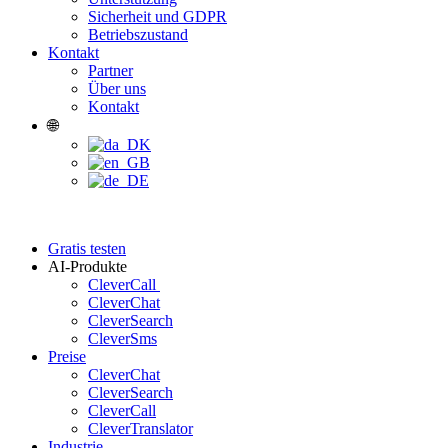
Sicherheit und GDPR
Betriebszustand
Kontakt
Partner
Über uns
Kontakt
🌐
Gratis testen
AI-Produkte
CleverCall
CleverChat
CleverSearch
CleverSms
Preise
CleverChat
CleverSearch
CleverCall
CleverTranslator
Industrie