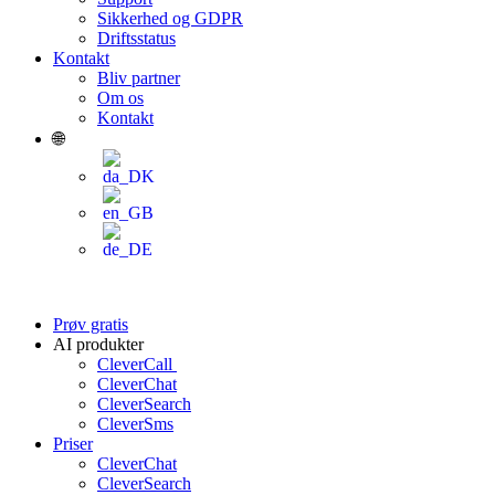
Sikkerhed og GDPR
Driftsstatus
Kontakt
Bliv partner
Om os
Kontakt
🌐
Prøv gratis
AI produkter
CleverCall
CleverChat
CleverSearch
CleverSms
Priser
CleverChat
CleverSearch