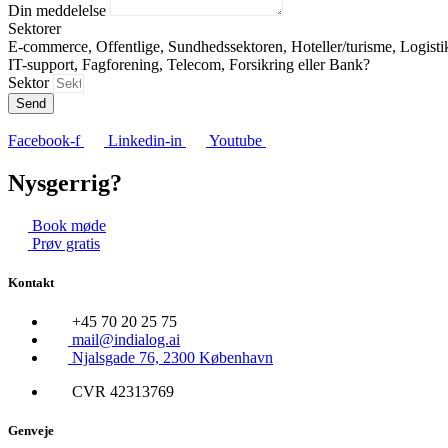
Din meddelelse
Sektorer
E-commerce, Offentlige, Sundhedssektoren, Hoteller/turisme, Logisti
IT-support, Fagforening, Telecom, Forsikring eller Bank?
Sektor
Send
Facebook-f
Linkedin-in
Youtube
Nysgerrig?
Book møde
Prøv gratis
Kontakt
+45 70 20 25 75
mail@indialog.ai
Njalsgade 76, 2300 København
CVR 42313769
Genveje