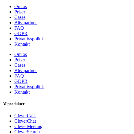
Om os
Priser
Cases
Bliv partner
FAQ
GDPR
Privatlivspolitik
Kontakt
Om os
Priser
Cases
Bliv partner
FAQ
GDPR
Privatlivspolitik
Kontakt
AI produkter
CleverCall
CleverChat
CleverMeeting
CleverSearch