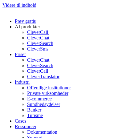
Videre til indhold
Prøv gratis
AI produkter
CleverCall
CleverChat
CleverSearch
CleverSms
Priser
CleverChat
CleverSearch
CleverCall
CleverTranslator
Industri
Offentlige institutioner
Private virksomheder
E-commerce
Sundhedsydelser
Banker
Turisme
Cases
Ressourcer
Dokumentation
Support